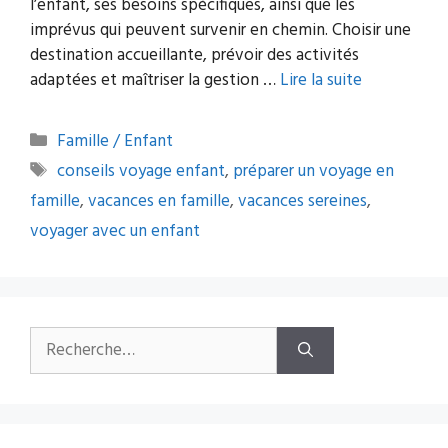
l’enfant, ses besoins spécifiques, ainsi que les
imprévus qui peuvent survenir en chemin. Choisir une
destination accueillante, prévoir des activités
adaptées et maîtriser la gestion …
Lire la suite
Catégories
Famille / Enfant
Étiquettes
conseils voyage enfant
,
préparer un voyage en
famille
,
vacances en famille
,
vacances sereines
,
voyager avec un enfant
Rechercher :