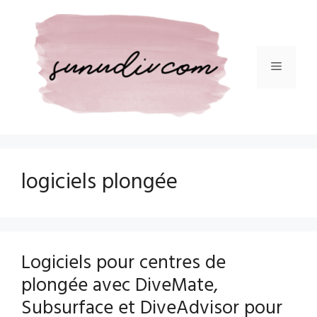
Aller
au
contenu
Menu
logiciels plongée
Logiciels pour centres de
plongée avec DiveMate,
Subsurface et DiveAdvisor pour