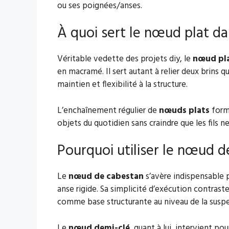
ou ses poignées/anses.
À quoi sert le nœud plat d
Véritable vedette des projets diy, le
nœud pl
en macramé. Il sert autant à relier deux brins q
maintien et flexibilité à la structure.
L’enchaînement régulier de
nœuds plats
forme
objets du quotidien sans craindre que les fils n
Pourquoi utiliser le nœud 
Le
nœud de cabestan
s’avère indispensable p
anse rigide. Sa simplicité d’exécution contraste
comme base structurante au niveau de la suspe
Le
nœud demi-clé
, quant à lui, intervient p