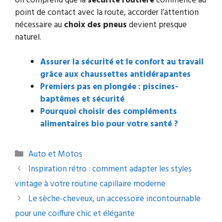
on comprend que la
sécurité routière
commence au
point de contact avec la route, accorder l’attention
nécessaire au
choix des pneus
devient presque
naturel.
Assurer la sécurité et le confort au travail
grâce aux chaussettes antidérapantes
Premiers pas en plongée : piscines-
baptêmes et sécurité
Pourquoi choisir des compléments
alimentaires bio pour votre santé ?
Catégories
Auto et Motos
Navigation
Inspiration rétro : comment adapter les styles
des
vintage à votre routine capillaire moderne
articles
Le sèche-cheveux, un accessoire incontournable
pour une coiffure chic et élégante