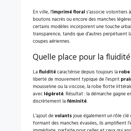
En ville, l’
imprimé floral
s’associe volontiers à 
boutons nacrés ou encore des manches légère
certains modèles incorporent une touche urbai
transparence, tandis que d’autres perpétuent la
coupes aériennes.
Quelle place pour la fluidité
La
fluidité
caractérise depuis toujours la
robe 
liberté de mouvement typique de l’esprit
prai
mousseline ou la viscose, la robe flotte litt
avec
légèreté
. Résultat : la démarche gagne 
discrètement la
féminité
.
L’ajout de
volants
joue également un rôle clé d
formant des manches évasées, ils amplifient l’
immédiate, parfaite pour celles et ceux qui ap