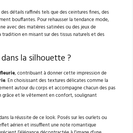
des détails raffinés tels que des ceintures fines, des
ment bouffantes. Pour rehausser la tendance mode,
ne avec des matières satinées ou des jeux de
 tradition en misant sur des tissus naturels et des
 dans la silhouette ?
fleurie
, contribuant à donner cette impression de
rie
. En choisissant des textures délicates comme la
éralement autour du corps et accompagne chacun des pas
en grâce et le vêtement en confort, soulignant
ans la réussite de ce look. Posés sur les ourlets ou
effet aérien et insufflent une note romantique
précient l’élégance décontractée à l’image d’une