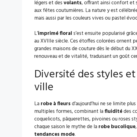
légers et des
volants
, offrant ainsi confort e
aux fêtes coutumières. La nature y est célébr
mais aussi par les couleurs vives ou pastel évoq
L’
imprimé floral
s’est ensuite popularisé grâc
au XVIIIe siècle. Ces étoffes colorées ornent p
grandes maisons de couture dès le début du XX
renouveau et de vitalité, traduisant un goût cert
Diversité des styles et 
ville
La
robe à fleurs
d’aujourd’hui ne se limite plus
multiples formes, combinant la
fluidité
des co
coquelicots, pâquerettes, pivoines ou roses sty
chaque saison le mythe de la
robe bucolique
tendances mode
.