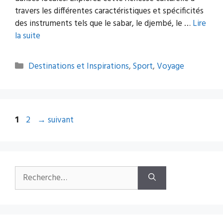
travers les différentes caractéristiques et spécificités
des instruments tels que le sabar, le djembé, le …
Lire
la suite
Catégories
Destinations et Inspirations
,
Sport
,
Voyage
Navigation
Page
Page
1
2
→
suivant
des
articles
Rechercher :