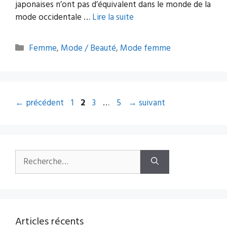
japonaises n’ont pas d’équivalent dans le monde de la
mode occidentale …
Lire la suite
Catégories
Femme
,
Mode / Beauté
,
Mode femme
Navigation
Page
Page
Page
Page
←
précédent
1
2
3
…
5
→
suivant
des
articles
Rechercher :
Articles récents