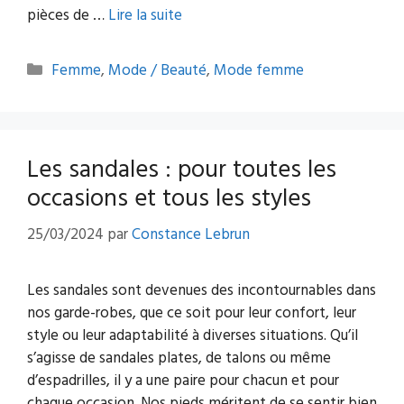
pièces de …
Lire la suite
Catégories
Femme
,
Mode / Beauté
,
Mode femme
Les sandales : pour toutes les
occasions et tous les styles
25/03/2024
par
Constance Lebrun
Les sandales sont devenues des incontournables dans
nos garde-robes, que ce soit pour leur confort, leur
style ou leur adaptabilité à diverses situations. Qu’il
s’agisse de sandales plates, de talons ou même
d’espadrilles, il y a une paire pour chacun et pour
chaque occasion. Nos pieds méritent de se sentir bien