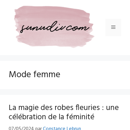
Aller
au
contenu
Menu
Mode femme
La magie des robes fleuries : une
célébration de la féminité
07/05/2024
par
Constance Lebrun