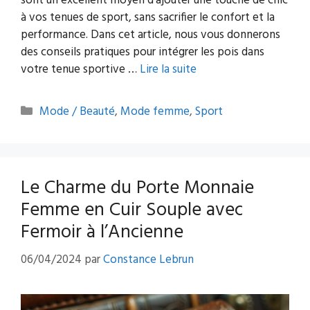
sont un excellent moyen d’ajouter une touche de chic
à vos tenues de sport, sans sacrifier le confort et la
performance. Dans cet article, nous vous donnerons
des conseils pratiques pour intégrer les pois dans
votre tenue sportive …
Lire la suite
Catégories
Mode / Beauté
,
Mode femme
,
Sport
Le Charme du Porte Monnaie
Femme en Cuir Souple avec
Fermoir à l’Ancienne
06/04/2024
par
Constance Lebrun