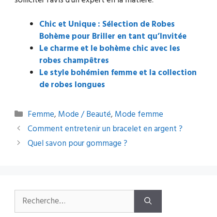
solliciter l’avis d’un expert en la matière.
Chic et Unique : Sélection de Robes
Bohème pour Briller en tant qu’Invitée
Le charme et le bohème chic avec les
robes champêtres
Le style bohémien femme et la collection
de robes longues
Catégories
Femme
,
Mode / Beauté
,
Mode femme
Navigation
Comment entretenir un bracelet en argent ?
des
Quel savon pour gommage ?
articles
Rechercher :